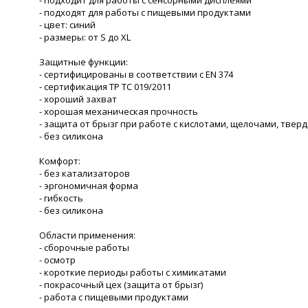
- подходят для работы с пищевыми продуктами
- цвет: синий
- размеры: от S до XL
Защитные функции:
- сертифицированы в соответствии с EN 374
- сертификация ТР ТС 019/2011
- хороший захват
- хорошая механическая прочность
- защита от брызг при работе с кислотами, щелочами, тв
- без силикона
Комфорт:
- без катализаторов
- эргономичная форма
- гибкость
- без силикона
Области применения:
- сборочные работы
- осмотр
- короткие периоды работы с химикатами
- покрасочный цех (защита от брызг)
- работа с пищевыми продуктами