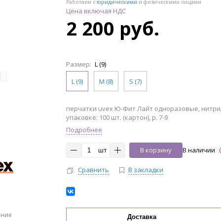
Работаем с
юридическими
и физическими лицами
Цена включая НДС
2 200 руб.
Размер:
L (9)
L (9)
M (8)
S (7)
перчатки uvex Ю-Фит Лайт одноразовые, нитрил
упаковке: 100 шт. (картон), р. 7-9
Подробнее
шт
В корзину
В наличии
Сравнить
В закладки
ение
Доставка