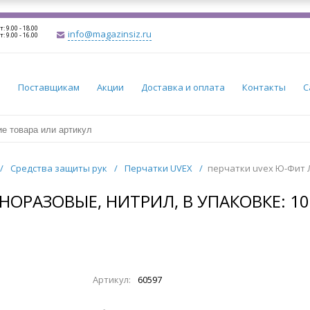
т: 9.00 - 18.00
info@magazinsiz.ru
т: 9.00 - 16.00
и
Поставщикам
Акции
Доставка и оплата
Контакты
С
/
Средства защиты рук
/
Перчатки UVEX
/
перчатки uvex Ю-Фит Ла
РАЗОВЫЕ, НИТРИЛ, В УПАКОВКЕ: 100 Ш
Артикул:
60597