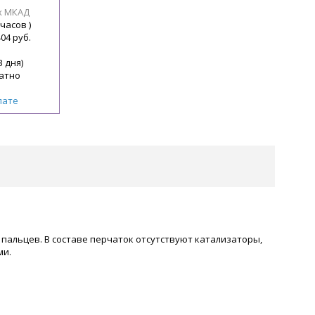
х МКАД
 часов )
404 руб.
3 дня)
атно
лате
пальцев. В составе перчаток отсутствуют катализаторы,
ми.