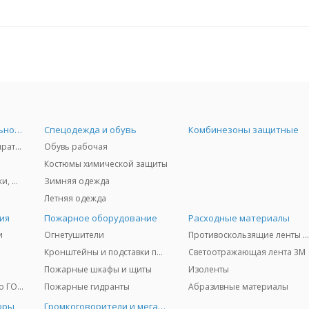
Средства индивидуальной защиты
Спецодежда и обувь
Комбинезоны защитные
Защита дыхания - респираторы, противогазы, фильтры, дозиметры
Обувь рабочая
Костюмы химической защиты
Защита глаз и лица - очки, щитки
Зимняя одежда
Летняя одежда
ия
Пожарное оборудование
Расходные материалы
и
Огнетушители
Противоскользящие ленты 3
Кронштейны и подставки под огнетушители
Светоотражающая лента 3M
Пожарные шкафы и щиты
Изоленты
Медицинское имущество ГО и ЧС
Пожарные гидранты
Абразивные материалы
оры
Громкоговорители и мегафоны