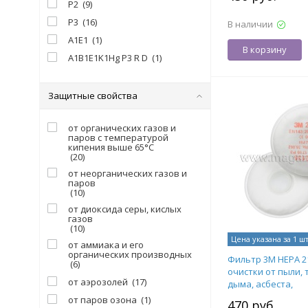
Р2
(
9
)
Р3
(
16
)
В наличии
А1Е1
(
1
)
В корзину
A1B1E1K1Hg P3 R D
(
1
)
Защитные свойства
от органических газов и
паров с температурой
кипения выше 65°C
(
20
)
от неорганических газов и
паров
(
10
)
от диоксида серы, кислых
газов
(
10
)
Цена указана за 1 ш
от аммиака и его
органических производных
Фильтр 3М HEPA 2
(
6
)
очистки от пыли, 
от аэрозолей
(
17
)
дыма, асбеста,
радионуклидов, а
от паров озона
(
1
)
470 руб.