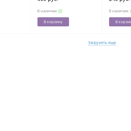
7000029735
В наличии
В наличии
В корзину
В корзи
Загрузить еще