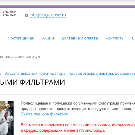
т: 9.00 - 18.00
info@magazinsiz.ru
т: 9.00 - 16.00
и
Поставщикам
Акции
Доставка и оплата
Контакты
С
/
Защита дыхания - респираторы, противогазы, фильтры, дозимет
НЫМИ ФИЛЬТРАМИ
Полнолицевые и полумаски со сменными фильтрами применя
вредных веществ, присутствующих в воздухе в виде паров, г
Схема подбора фильтров
Все маски и полумаски со сменными патронами, фильтрами 
в средах, содержащих менее 17% кислорода