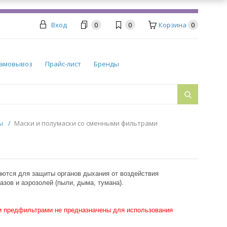
Вход
0
0
Корзина
0
амовывоз
Прайс-лист
Бренды
ры
/
Маски и полумаски со сменными фильтрами
ются для защиты органов дыхания от воздействия
азов и аэрозолей (пыли, дыма, тумана).
и предфильтрами не предназначены для использования