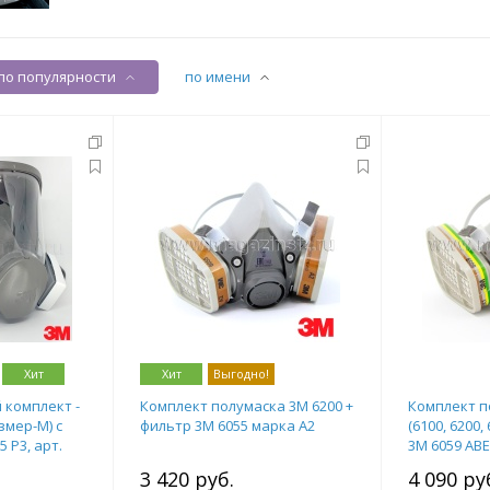
по популярности
по имени
Хит
Хит
Выгодно!
комплект -
Комплект полумаска 3М 6200 +
Комплект п
змер-М) с
фильтр 3М 6055 марка А2
(6100, 6200,
 Р3, арт.
3М 6059 АВЕ
аммиака, ар
3 420 руб.
4 090 ру