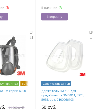
чии
В наличии
ну
В корзину
00% оригинал
Выгодно!
-
18
Цена указана за 1 шт
%
ка 3М серии 6000
Держатель 3М 501 для
предфильтра 3М 5911, 5925,
5935, арт. 7100066103
уб.
50 руб.
14 000 руб.