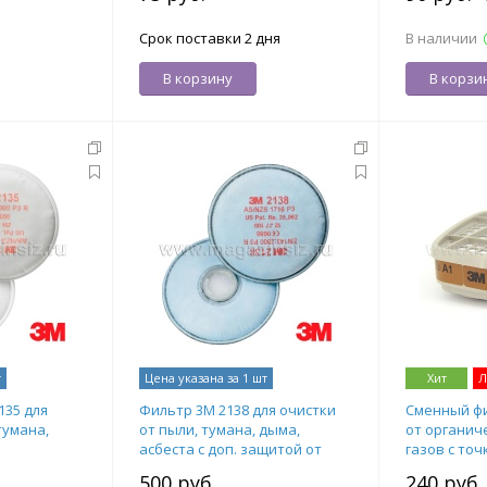
Срок поставки 2 дня
В наличии
В корзину
В корзи
т
Цена указана за 1 шт
Хит
Л
135 для
Фильтр 3М 2138 для очистки
Сменный фи
тумана,
от пыли, тумана, дыма,
от органич
асбеста с доп. защитой от
газов с то
рт.
органических и кислых га, арт.
65°C, арт. 
500 руб.
240 руб