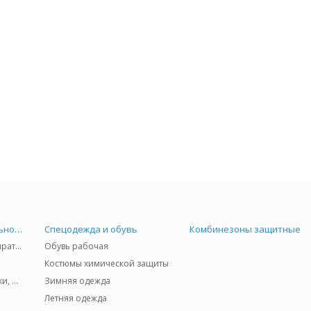
Средства индивидуальной защиты
Спецодежда и обувь
Комбинезоны защитные
Защита дыхания - респираторы, противогазы, фильтры, дозиметры
Обувь рабочая
Костюмы химической защиты
Защита глаз и лица - очки, щитки
Зимняя одежда
Летняя одежда