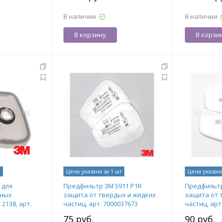
В наличии
В наличии
В корзину
В корзи
т
Цена указана за 1 шт
Цена указана
 для
Предфильтр 3М 5911 P1R
Предфильтр
ьных
защита от твердых и жидких
защита от 
2138, арт.
частиц, арт. 7000037673
частиц, арт
75 руб.
90 руб.