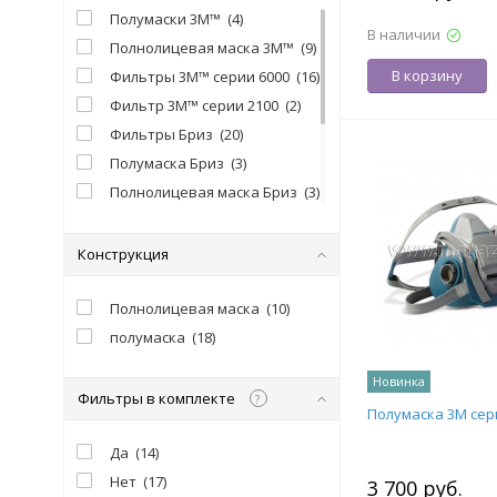
Полумаски 3M™
(
4
)
В наличии
Полнолицевая маска 3M™
(
9
)
В корзину
Фильтры 3М™ серии 6000
(
16
)
Фильтр 3М™ серии 2100
(
2
)
Фильтры Бриз
(
20
)
Полумаска Бриз
(
3
)
Полнолицевая маска Бриз
(
3
)
Фильтры Unix (Уникс)/ ДОТэко
(
13
)
Конструкция
Маски UNIX
(
4
)
Полумаски UNIX
(
2
)
Полнолицевая маска
(
10
)
Unix (Уникс)
(
5
)
полумаска
(
18
)
Новинка
Фильтры в комплекте
?
Полумаска 3М сер
Да
(
14
)
Нет
(
17
)
3 700 руб.