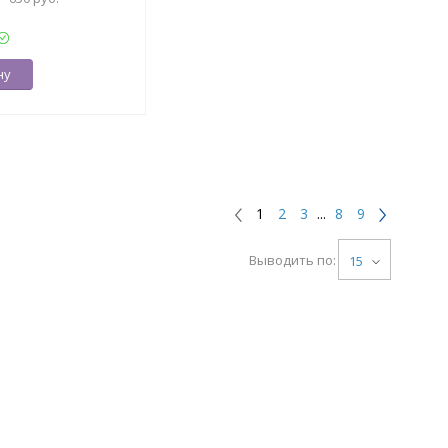
ну
1
2
3
...
8
9
Выводить по:
15