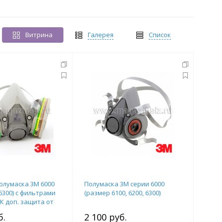
Витрина
Галерея
Список
олумаска 3М 6000
Полумаска 3М серии 6000
 6300) с фильтрами
(размер 6100, 6200, 6300)
К доп. защита от
т. 1001203
б.
2 100 руб.