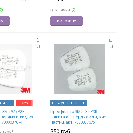
В наличии
ну
В корзину
 за 1 шт
-
62
%
Цена указана за 1 шт
 3М 5925 P2R
Предфильтр 3М 5935 P3R
твердых и жидких
защита от твердых и жидких
. 7000037674
частиц, арт. 7000037675
350 руб.
235 руб.