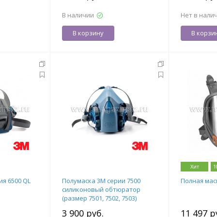
В наличии
Нет в нали
В корзину
В корзи
Хит
1
ия 6500 QL
Полумаска 3М серии 7500
Полная мас
силиконовый обтюратор
(размер 7501, 7502, 7503)
3 900 руб.
11 497 р