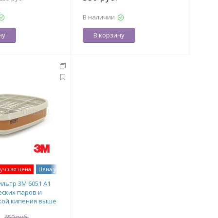
В наличии
ну
В корзину
учшая цена
Цена указана за 1 шт
-
63
%
льтр 3М 6051 А1
еских паров и
чкой кипения выше
7000034751
.
650 руб.