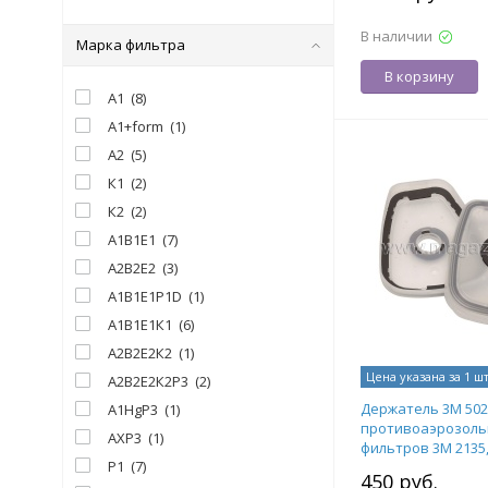
В наличии
Марка фильтра
В корзину
А1
(
8
)
А1+form
(
1
)
А2
(
5
)
К1
(
2
)
К2
(
2
)
А1В1Е1
(
7
)
А2В2Е2
(
3
)
А1В1Е1Р1D
(
1
)
А1В1Е1К1
(
6
)
А2В2Е2К2
(
1
)
Цена указана за 1 ш
А2В2Е2К2Р3
(
2
)
Держатель 3М 502
А1HgP3
(
1
)
противоаэрозол
АХР3
(
1
)
фильтров 3М 2135, 
Р1
(
7
)
7100066105
450 руб.