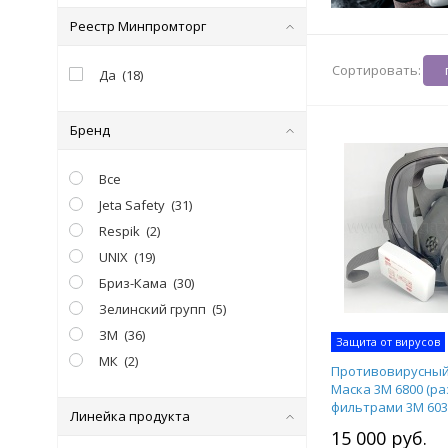
Реестр Минпромторг
Сортировать:
Да
(
18
)
Бренд
Все
Jeta Safety
(
31
)
Respik
(
2
)
UNIX
(
19
)
Бриз-Кама
(
30
)
Зелинский групп
(
5
)
ЗМ
(
36
)
Защита от вирусов
МК
(
2
)
Противовирусный 
Маска 3М 6800 (ра
фильтрами 3М 6035
Линейка продукта
1001300
15 000 руб.