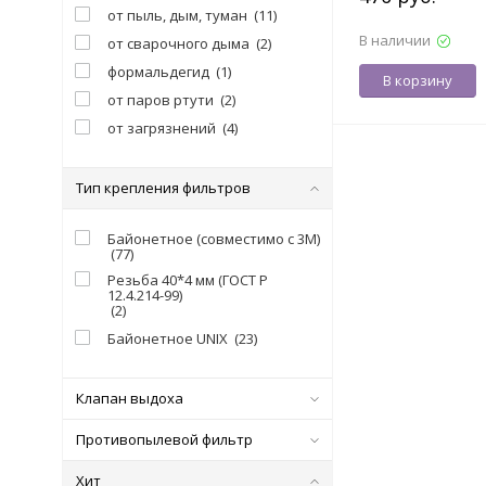
7000029734
от пыль, дым, туман
(
11
)
В наличии
от сварочного дыма
(
2
)
формальдегид
(
1
)
В корзину
от паров ртути
(
2
)
от загрязнений
(
4
)
Тип крепления фильтров
Байонетное (совместимо с 3М)
(
77
)
Резьба 40*4 мм (ГОСТ Р
12.4.214-99)
(
2
)
Байонетное UNIX
(
23
)
Клапан выдоха
Противопылевой фильтр
Хит