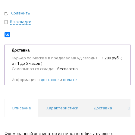
Сравнить
В закладки
Доставка
Курьер по Москве в пределах МКАД сегодня:
1 200 руб. (
от 1 до 5 часов )
Самовывоз со склада:
бесплатно
Информация о
доставке
и
оплате
Описание
Характеристики
Доставка
Отз
Формованный респиратор из нетканого фильтрующего