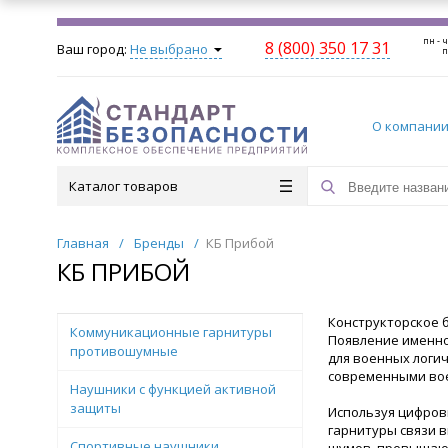
пн - ч
8 (800) 350 17 31
Ваш город:
Не выбрано
п
О компани
Каталог товаров
Главная
/
Бренды
/
КБ Прибой
КБ ПРИБОЙ
Конструкторское 
Коммуникационные гарнитуры
Появление именно
противошумные
для военных логич
современными вое
Наушники с функцией активной
защиты
Используя цифров
гарнитуры связи в
Спортивные наушники