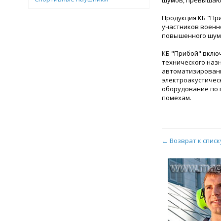
шумов, превышающ
Продукция КБ "Пр
участников военно
повышенного шум
КБ "Прибой" вклю
технического назн
автоматизированн
электроакустичес
оборудование по 
помехам.
← Возврат к списк