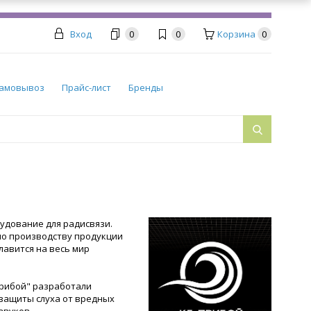
Вход
0
0
Корзина
0
амовывоз
Прайс-лист
Бренды
удование для радисвязи.
по производству продукции
лавится на весь мир
.
Прибой" разработали
 защиты слуха от вредных