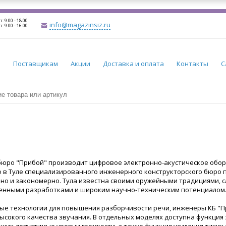
т: 9.00 - 18.00
info@magazinsiz.ru
т: 9.00 - 16.00
и
Поставщикам
Акции
Доставка и оплата
Контакты
С
бюро "Прибой" производит цифровое электронно-акустическое обор
 в Туле специализированного инженерного конструкторского бюро 
но и закономерно. Тула известна своими оружейными традициями, с
нными разработками и широким научно-техническим потенциалом
ые технологии для повышения разборчивости речи, инженеры КБ "
ысокого качества звучания. В отдельных моделях доступна функция