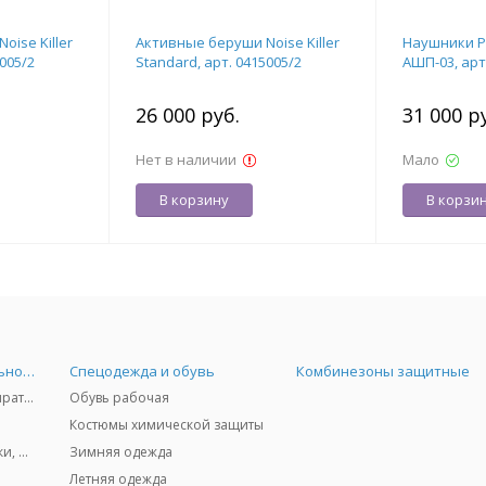
ise Killer
Активные беруши Noise Killer
Наушники Pr
5005/2
Standard, арт. 0415005/2
АШП-03, арт
26 000 руб.
31 000 р
Нет в наличии
Мало
В корзину
В корзи
Средства индивидуальной защиты
Спецодежда и обувь
Комбинезоны защитные
Защита дыхания - респираторы, противогазы, фильтры, дозиметры
Обувь рабочая
Костюмы химической защиты
Защита глаз и лица - очки, щитки
Зимняя одежда
Летняя одежда