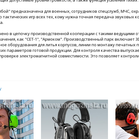
их допустимые уровни громкости, а также функция усиления тихих 
ибой" предназначена для военных, сотрудников спецслужб, МЧС, ох
 тактических игр всех тех, кому нужна точная передача звуковых к
а.
чено в цепочку производственной кооперации с такими ведущими 
ачения, как "СЕТ-1", "Армоком". Производственный парк включает 3
ое оборудования для литья корпусов, линии по монтажу печатных п
ких параметров готовой продукции. Для контроля качества выпуск
проверке электромагнитной совместимости. Это позволяет контроли
у