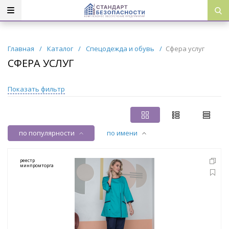
Главная
/
Каталог
/
Спецодежда и обувь
/
Сфера услуг
СФЕРА УСЛУГ
Показать фильтр
по популярности
по имени
реестр
минпромторга